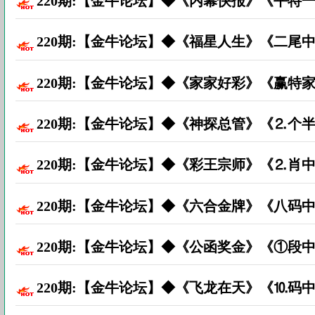
220期:【金牛论坛】◆《内幕快报》《平特
220期:【金牛论坛】◆《福星人生》《二尾
220期:【金牛论坛】◆《家家好彩》《赢特
220期:【金牛论坛】◆《神探总管》《⒉个
220期:【金牛论坛】◆《彩王宗师》《⒉肖
220期:【金牛论坛】◆《六合金牌》《八码
220期:【金牛论坛】◆《公函奖金》《①段
220期:【金牛论坛】◆《飞龙在天》《⒑码