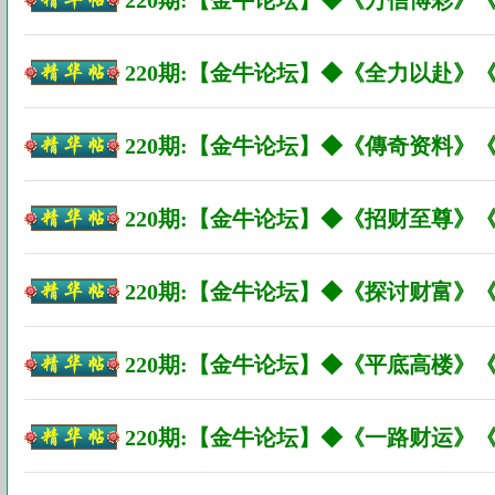
220期:【金牛论坛】◆《全力以赴》
220期:【金牛论坛】◆《傳奇资料》
220期:【金牛论坛】◆《招财至尊》
220期:【金牛论坛】◆《探讨财富》
220期:【金牛论坛】◆《平底高楼》
220期:【金牛论坛】◆《一路财运》