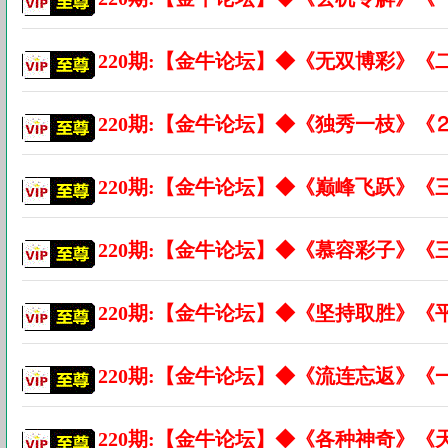
220期:【金牛论坛】◆《无双博彩》
220期:【金牛论坛】◆《独秀一枝》
220期:【金牛论坛】◆《巅峰飞跃》
220期:【金牛论坛】◆《慕容彩子》
220期:【金牛论坛】◆《坚持取胜》
220期:【金牛论坛】◆《流连忘返》
220期:【金牛论坛】◆《各种神奇》