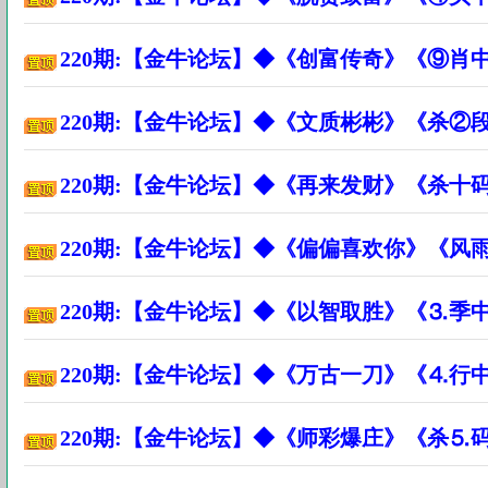
220期:【金牛论坛】◆《创富传奇》《⑨肖
220期:【金牛论坛】◆《文质彬彬》《杀②
220期:【金牛论坛】◆《再来发财》《杀十
220期:【金牛论坛】◆《偏偏喜欢你》《风
220期:【金牛论坛】◆《以智取胜》《⒊季
220期:【金牛论坛】◆《万古一刀》《⒋行
220期:【金牛论坛】◆《师彩爆庄》《杀⒌