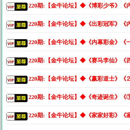
220期:【金牛论坛】◆《博彩少爷》
220期:【金牛论坛】◆《出彩冠军》
220期:【金牛论坛】◆《内幕彩金》
220期:【金牛论坛】◆《赛马李仙》
220期:【金牛论坛】◆《赢彩道士》
220期:【金牛论坛】◆《奇迹诞生》
220期:【金牛论坛】◆《家家好彩》