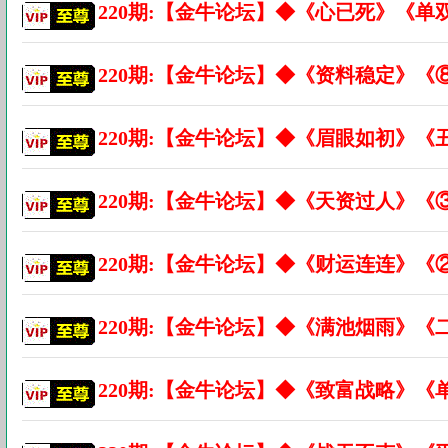
220期:【金牛论坛】◆《心已死》《
220期:【金牛论坛】◆《资料稳定》
220期:【金牛论坛】◆《眉眼如初》
220期:【金牛论坛】◆《天资过人》
220期:【金牛论坛】◆《财运连连》
220期:【金牛论坛】◆《满池烟雨》
220期:【金牛论坛】◆《致富战略》