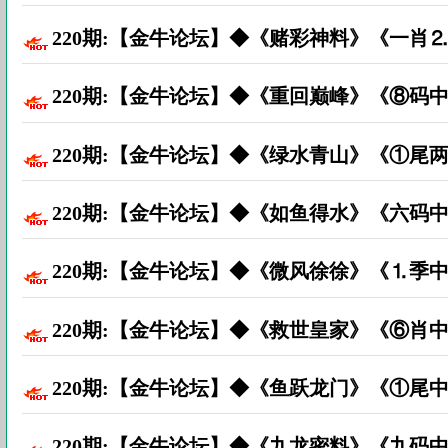
220期:【金牛论坛】◆《赌彩神料》《一肖
220期:【金牛论坛】◆《重回巅峰》《⑧码
220期:【金牛论坛】◆《绿水青山》《①尾
220期:【金牛论坛】◆《如鱼得水》《六码
220期:【金牛论坛】◆《微风徐徐》《⒈季
220期:【金牛论坛】◆《救世皇家》《⑥肖
220期:【金牛论坛】◆《鱼跃龙门》《①尾
220期:【金牛论坛】◆《九龙密料》《九码