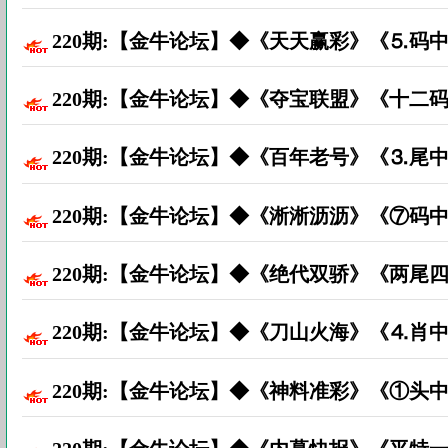
220期:【金牛论坛】◆《天天赢彩》《⒌码
220期:【金牛论坛】◆《夺宝联盟》《十二
220期:【金牛论坛】◆《百年老号》《⒊尾
220期:【金牛论坛】◆《淅淅沥沥》《⑦码
220期:【金牛论坛】◆《绝代双骄》《两尾
220期:【金牛论坛】◆《刀山火海》《⒋肖
220期:【金牛论坛】◆《神料准彩》《①头