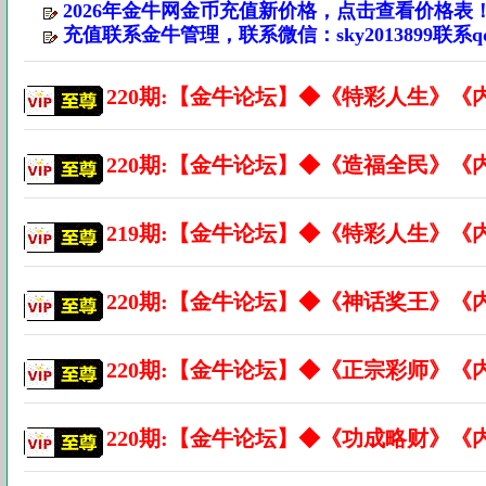
2026年金牛网金币充值新价格，点击查看价格
充值联系金牛管理，联系微信：sky2013899联系qq:
220期:【金牛论坛】◆《特彩人生》
220期:【金牛论坛】◆《造福全民》
219期:【金牛论坛】◆《特彩人生》
220期:【金牛论坛】◆《神话奖王》
220期:【金牛论坛】◆《正宗彩师》
220期:【金牛论坛】◆《功成略财》