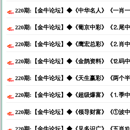
220期:【金牛论坛】◆《中华名人》《一肖
220期:【金牛论坛】◆《葡京中彩》《⒉尾
220期:【金牛论坛】◆《鹰宏总彩》《⒉肖
220期:【金牛论坛】◆《金鹊资料》《⒓码
220期:【金牛论坛】◆《天生赢彩》《两个
220期:【金牛论坛】◆《超级爆富》《⒈季
220期:【金牛论坛】◆《领导财富》《①波
220期:【金牛论坛】◆《见多识广》《五肖